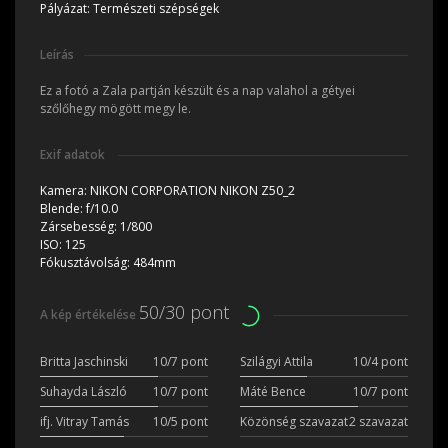
Pályázat:
Természeti szépségek
Leírás
Ez a fotó a Zala partján készült és a nap valahol a gétyei
szőlőhegy mögött megy le.
Exif adatok
Kamera:
NIKON CORPORATION NIKON Z50_2
Blende:
f/10.0
Zársebesség:
1/800
ISO:
125
Fókusztávolság:
484mm
50/30 pont
A kép értékelése
Britta Jaschinski
10/7 pont
Szilágyi Attila
10/4 pont
Suhayda László
10/7 pont
Máté Bence
10/7 pont
ifj. Vitray Tamás
10/5 pont
Közönség szavazat
2 szavazat