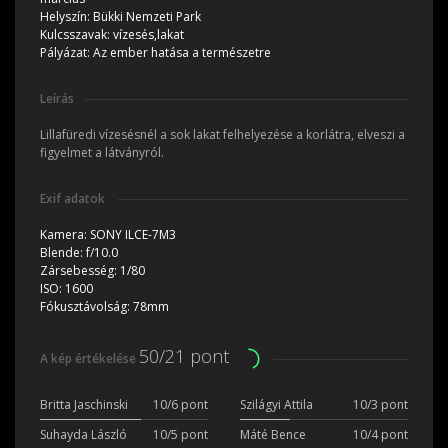
Helyszín:
Bükki Nemzeti Park
Kulcsszavak:
vízesés,lakat
Pályázat:
Az ember hatása a természetre
Leírás
Lillafüredi vízesésnél a sok lakat felhelyezése a korlátra, elveszi a
figyelmet a látványról.
Exif adatok
Kamera:
SONY ILCE-7M3
Blende:
f/10.0
Zársebesség:
1/80
ISO:
1600
Fókusztávolság:
78mm
50/21 pont
A kép értékelése
Britta Jaschinski
10/6 pont
Szilágyi Attila
10/3 pont
Suhayda László
10/5 pont
Máté Bence
10/4 pont