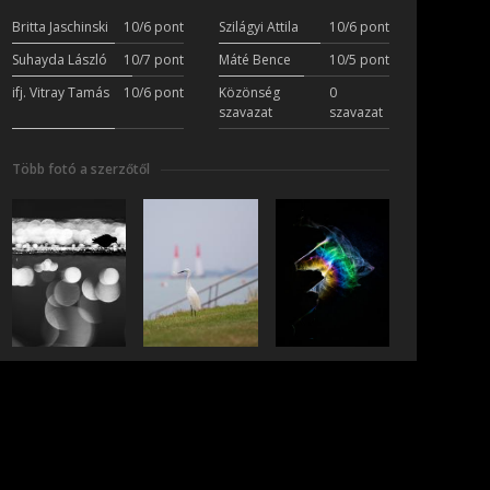
Britta Jaschinski
10/6 pont
Szilágyi Attila
10/6 pont
Suhayda László
10/7 pont
Máté Bence
10/5 pont
ifj. Vitray Tamás
10/6 pont
Közönség
0
szavazat
szavazat
Több fotó a szerzőtől