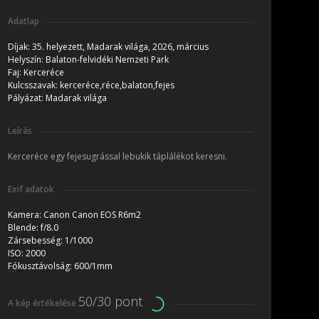
Adatlap
Díjak:
35. helyezett, Madarak világa, 2026, március
Helyszín:
Balaton-felvidéki Nemzeti Park
Faj:
Kerceréce
Kulcsszavak:
kerceréce,réce,balaton,fejes
Pályázat:
Madarak világa
Leírás
Kerceréce egy fejesugrással lebukik táplálékot keresni.
Exif adatok
Kamera:
Canon Canon EOS R6m2
Blende:
f/8.0
Zársebesség:
1/1000
ISO:
2000
Fókusztávolság:
600/1mm
50/30 pont
A kép értékelése