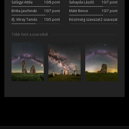
Szilágyi Attila
10/8 pont
Suhayda László
10/7 pont
Britta Jaschinski
10/7 pont
Máté Bence
10/7 pont
ifj. Vitray Tamás
10/5 pont
Közönség szavazat
2 szavazat
Több fotó a szerzőtől