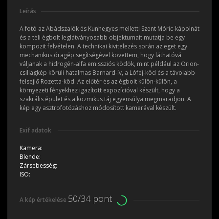
Leírás
A fotó az Abádszalók és Kunhegyes melletti Szent Móric-kápolnát
és a téli égbolt leglátványosabb objektumait mutatja be egy
kompozit felvételen. A technikai kivitelezés során az eget egy
mechanikus óragép segítségével követtem, hogy láthatóvá
váljanak a hidrogén-alfa emissziós ködök, mint például az Orion-
csillagkép körüli hatalmas Barnard-ív, a Lófej-köd és a távolabb
felsejlő Rozetta-köd. Az előtér és az égbolt külön-külön, a
környezeti fényekhez igazított expozícióval készült, hogy a
szakrális épület és a kozmikus táj egyensúlya megmaradjon. A
kép egy asztrofotózáshoz módosított kamerával készült.
Exif adatok
Kamera:
Blende:
Zársebesség:
ISO:
50/34 pont
A kép értékelése