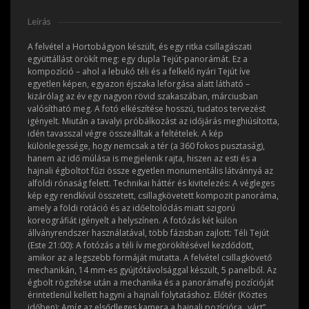
Leírás
A felvétel a Hortobágyon készült, és egy ritka csillagászati
együttállást örökít meg: egy dupla Tejút-panorámát. Ez a
kompozíció – ahol a lebukó téli és a felkelő nyári Tejút íve
egyetlen képen, egyazon éjszaka leforgása alatt látható –
kizárólag az év egy nagyon rövid szakaszában, márciusban
valósítható meg. A fotó elkészítése hosszú, tudatos tervezést
igényelt. Miután a tavalyi próbálkozást az időjárás meghiúsította,
idén tavasszal végre összeálltak a feltételek. A kép
különlegessége, hogy nemcsak a tér (a 360 fokos pusztaság),
hanem az idő múlása is megjelenik rajta, hiszen az esti és a
hajnali égboltot fűzi össze egyetlen monumentális látvánnyá az
alföldi rónaság felett. Technikai háttér és kivitelezés: A végleges
kép egy rendkívül összetett, csillagkövetett kompozit panoráma,
amely a földi rotáció és az időeltolódás miatt szigorú
koreográfiát igényelt a helyszínen. A fotózás két külön
állványrendszer használatával, több fázisban zajlott: Téli Tejút
(Este 21:00): A fotózás a téli ív megörökítésével kezdődött,
amikor az a legszebb formáját mutatta. A felvétel csillagkövető
mechanikán, 14 mm-es gyújtótávolsággal készült, 5 panelből. Az
égbolt rögzítése után a mechanika és a panorámafej pozícióját
érintetlenül kellett hagyni a hajnali folytatáshoz. Előtér (Köztes
időben): Amíg az elsődleges kamera a hajnali pozícióra „várt”,