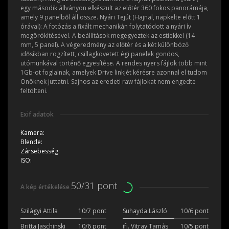
egy második állványon elkészült az előtér 360 fokos panorámája,
amely 9 panelből áll össze. Nyári Tejút (Hajnal, napkelte előtt 1
órával): A fotózás a fixált mechanikán folytatódott a nyári ív
megörökítésével. A beállítások megegyeztek az estiekkel (14
mm, 5 panel). A végeredmény az előtér és a két különböző
idősíkban rögzített, csillagkövetett égi panelek gondos,
utómunkával történő egyesítése. A rendes nyers fájlok több mint
1Gb-ot foglalnak, amelyek Drive linkjét kérésre azonnal el tudom
Önöknek juttatni. Sajnos az eredeti raw fájlokat nem engedte
feltölteni.
Exif adatok
Kamera:
Blende:
Zársebesség:
ISO:
50/31 pont
A kép értékelése
Szilágyi Attila
10/7 pont
Suhayda László
10/6 pont
Britta Jaschinski
10/6 pont
ifj. Vitray Tamás
10/5 pont