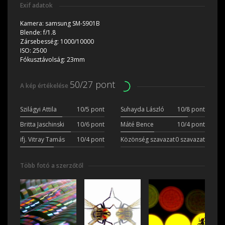
Exif adatok
Kamera:
samsung SM-S901B
Blende:
f/1.8
Zársebesség:
1000/10000
ISO:
2500
Fókusztávolság:
23mm
50/27 pont
A kép értékelése
Szilágyi Attila
10/5 pont
Suhayda László
10/8 pont
Britta Jaschinski
10/6 pont
Máté Bence
10/4 pont
ifj. Vitray Tamás
10/4 pont
Közönség szavazat
0 szavazat
Több fotó a szerzőtől