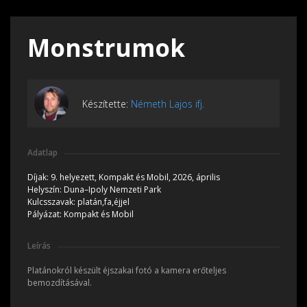
Monstrumok
Készítette:
Németh Lajos ifj.
Adatlap
Díjak:
9. helyezett, Kompakt és Mobil, 2026, április
Helyszín:
Duna–Ipoly Nemzeti Park
Kulcsszavak:
platán,fa,éjjel
Pályázat:
Kompakt és Mobil
Leírás
Platánokról készült éjszakai fotó a kamera erőteljes
bemozdításával.