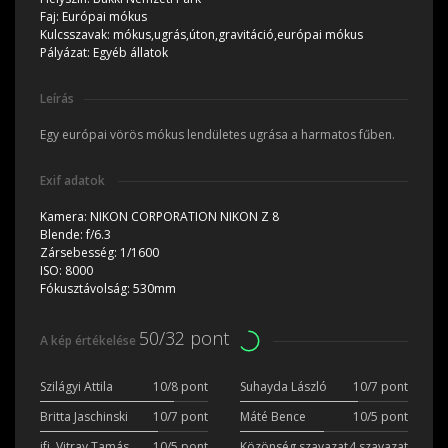
Faj:
Európai mókus
Kulcsszavak:
mókus,ugrás,úton,gravitáció,európai mókus
Pályázat:
Egyéb állatok
Leírás
Egy európai vörös mókus lendületes ugrása a harmatos fűben.
Exif adatok
Kamera:
NIKON CORPORATION NIKON Z 8
Blende:
f/6.3
Zársebesség:
1/1600
ISO:
8000
Fókusztávolság:
530mm
50/32 pont
A kép értékelése
Szilágyi Attila
10/8 pont
Suhayda László
10/7 pont
Britta Jaschinski
10/7 pont
Máté Bence
10/5 pont
ifj. Vitray Tamás
10/5 pont
Közönség szavazat
4 szavazat