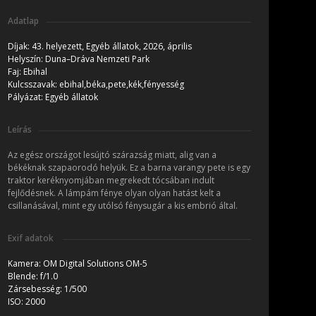
Adatlap
Díjak:
43. helyezett, Egyéb állatok, 2026, április
Helyszín:
Duna–Dráva Nemzeti Park
Faj:
Ebihal
Kulcsszavak:
ebihal,béka,pete,kék,fényesség
Pályázat:
Egyéb állatok
Leírás
Az egész országot lesújtó szárazság miatt, alig van a
békéknak szapaorodó helyük. Ez a barna varangy pete is egy
traktor keréknyomjában megrekedt tócsában indult
fejlődésnek. A lámpám fénye olyan olyan hatást kelt a
csillanásával, mint egy utólsó fénysugár a kis embrió által.
Exif adatok
Kamera:
OM Digital Solutions OM-5
Blende:
f/1.0
Zársebesség:
1/500
ISO:
2000