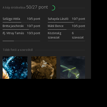
50/27 pont
A kép értékelése
Szilágyi Attila
10/5 pont
Suhayda László
10/7 pont
Britta Jaschinski
10/7 pont
Máté Bence
10/5 pont
ifj. Vitray Tamás
10/3 pont
Közönség
6
szavazat
szavazat
Több fotó a szerzőtől