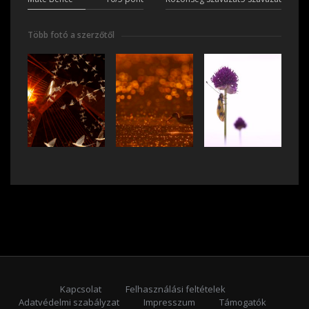
Több fotó a szerzőtől
Kapcsolat
Felhasználási feltételek
Adatvédelmi szabályzat
Impresszum
Támogatók