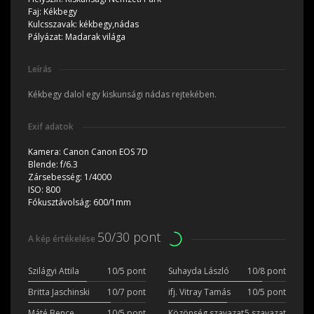
Faj:
Kékbegy
Kulcsszavak:
kékbegy,nádas
Pályázat:
Madarak világa
Leírás
Kékbegy dalol egy kiskunsági nádas rejtekében.
Exif adatok
Kamera:
Canon Canon EOS 7D
Blende:
f/6.3
Zársebesség:
1/4000
ISO:
800
Fókusztávolság:
600/1mm
50/30 pont
A kép értékelése
Szilágyi Attila
10/5 pont
Suhayda László
10/8 pont
Britta Jaschinski
10/7 pont
ifj. Vitray Tamás
10/5 pont
Máté Bence
10/5 pont
Közönség szavazat
5 szavazat