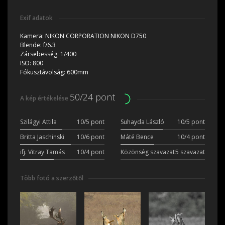
Exif adatok
Kamera:
NIKON CORPORATION NIKON D750
Blende:
f/6.3
Zársebesség:
1/400
ISO:
800
Fókusztávolság:
600mm
50/24 pont
A kép értékelése
Szilágyi Attila
10/5 pont
Suhayda László
10/5 pont
Britta Jaschinski
10/6 pont
Máté Bence
10/4 pont
ifj. Vitray Tamás
10/4 pont
Közönség szavazat
5 szavazat
Több fotó a szerzőtől