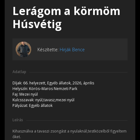
Lerágom a körmöm
Húsvétig
Készítette:
Hirják Bence
Adatlap
Díjak:
66. helyezett, Egyéb állatok, 2026, április
Helyszín:
Körös–Maros Nemzeti Park
Faj:
Mezei nyúl
Kulcsszavak:
nyúl,tavasz,mezei nyúl
Pályázat:
Egyéb állatok
Leírás
Kihasználva a tavaszi zsongást a nyulaknál,testközelből figyeltem
őket.