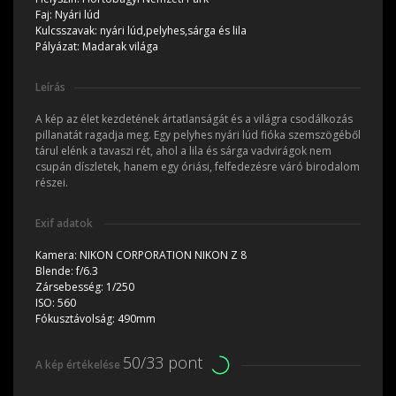
Faj:
Nyári lúd
Kulcsszavak:
nyári lúd,pelyhes,sárga és lila
Pályázat:
Madarak világa
Leírás
A kép az élet kezdetének ártatlanságát és a világra csodálkozás
pillanatát ragadja meg. Egy pelyhes nyári lúd fióka szemszögéből
tárul elénk a tavaszi rét, ahol a lila és sárga vadvirágok nem
csupán díszletek, hanem egy óriási, felfedezésre váró birodalom
részei.
Exif adatok
Kamera:
NIKON CORPORATION NIKON Z 8
Blende:
f/6.3
Zársebesség:
1/250
ISO:
560
Fókusztávolság:
490mm
50/33 pont
A kép értékelése