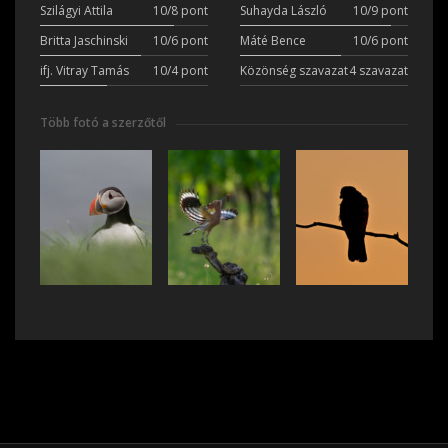
Szilágyi Attila
10/8 pont
Suhayda László
10/9 pont
Britta Jaschinski
10/6 pont
Máté Bence
10/6 pont
ifj. Vitray Tamás
10/4 pont
Közönség szavazat
4 szavazat
Több fotó a szerzőtől