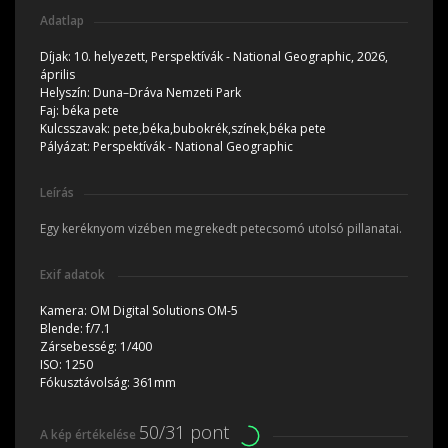
Adatlap
Díjak:
10. helyezett, Perspektívák - National Geographic, 2026,
április
Helyszín:
Duna–Dráva Nemzeti Park
Faj:
béka pete
Kulcsszavak:
pete,béka,bubokrék,színek,béka pete
Pályázat:
Perspektívák - National Geographic
Leírás
Egy keréknyom vizében megrekedt petecsomó utolsó pillanatai.
Exif adatok
Kamera:
OM Digital Solutions OM-5
Blende:
f/7.1
Zársebesség:
1/400
ISO:
1250
Fókusztávolság:
361mm
50/31 pont
A kép értékelése