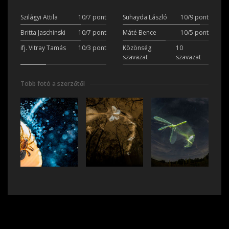
Szilágyi Attila
10/7 pont
Suhayda László
10/9 pont
Britta Jaschinski
10/7 pont
Máté Bence
10/5 pont
ifj. Vitray Tamás
10/3 pont
Közönség
10
szavazat
szavazat
Több fotó a szerzőtől