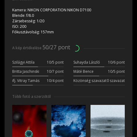
Kamera:
NIKON CORPORATION NIKON D7100
Blende:
f/8.0
Zársebesség:
1/20
ISO:
200
Fókusztávolság:
157mm
50/27 pont
A kép értékelése
Szilágyi Attila
10/5 pont
Suhayda László
10/6 pont
Britta Jaschinski
10/7 pont
Máté Bence
10/5 pont
ifj. Vitray Tamás
10/4 pont
Közönség szavazat
0 szavazat
Több fotó a szerzőtől