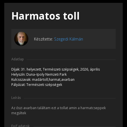
Harmatos toll
Készítette:
Szegedi Kálmán
Adatlap
Díjak:
31. helyezett, Természeti szépségek, 2026, április
Helyszín:
Duna–Ipoly Nemzeti Park
Kulcsszavak:
madártoll,harmat,avarban
Pályázat:
Természeti szépségek
Leírás
Az őszi avarban találtam ezt a tollat amin a harmatcseppek
megültek
Exif adatok