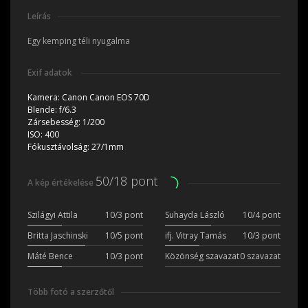
Leírás
Egy kemping téli nyugalma
Exif adatok
Kamera:
Canon Canon EOS 70D
Blende:
f/6.3
Zársebesség:
1/200
ISO:
400
Fókusztávolság:
27/1mm
50/18 pont
A kép értékelése
Szilágyi Attila
10/3 pont
Suhayda László
10/4 pont
Britta Jaschinski
10/5 pont
ifj. Vitray Tamás
10/3 pont
Máté Bence
10/3 pont
Közönség szavazat
0 szavazat
Több fotó a szerzőtől