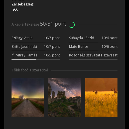
Zársebesség:
ISO:
50/31 pont
A kép értékelése
Szilágyi Attila
10/7 pont
Suhayda László
10/6 pont
Britta Jaschinski
10/7 pont
Máté Bence
10/6 pont
ifj. Vitray Tamás
10/5 pont
Közönség szavazat
1 szavazat
Több fotó a szerzőtől