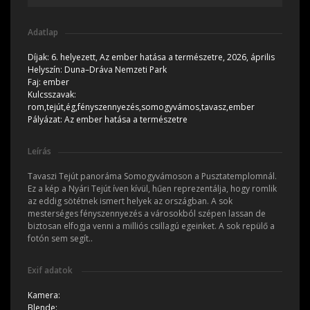
Adatlap
Díjak:
6. helyezett, Az ember hatása a természetre, 2026, április
Helyszín:
Duna–Dráva Nemzeti Park
Faj:
ember
Kulcsszavak:
rom,tejút,ég,fényszennyezés,somogyvámos,tavasz,ember
Pályázat:
Az ember hatása a természetre
Leírás
Tavaszi Tejút panoráma Somogyvámoson a Pusztatemplomnál.
Ez a kép a Nyári Tejút íven kívül, hűen reprezentálja, hogy romlik
az eddig sötétnek ismert helyek az országban. A sok
mesterséges fényszennyezés a városokból szépen lassan de
biztosan elfogja venni a milliós csillagú egeinket. A sok repülő a
fotón sem segít..
Exif adatok
Kamera:
Blende: