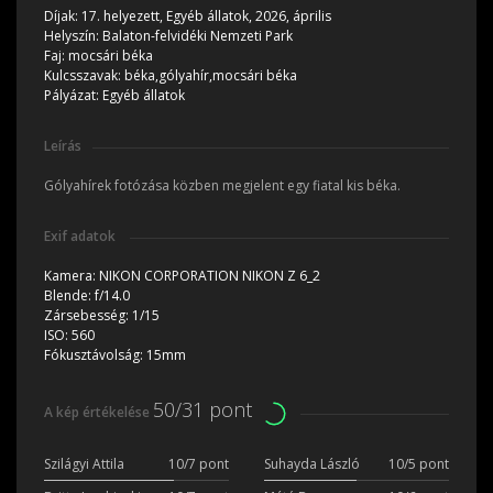
Díjak:
17. helyezett, Egyéb állatok, 2026, április
Helyszín:
Balaton-felvidéki Nemzeti Park
Faj:
mocsári béka
Kulcsszavak:
béka,gólyahír,mocsári béka
Pályázat:
Egyéb állatok
Leírás
Gólyahírek fotózása közben megjelent egy fiatal kis béka.
Exif adatok
Kamera:
NIKON CORPORATION NIKON Z 6_2
Blende:
f/14.0
Zársebesség:
1/15
ISO:
560
Fókusztávolság:
15mm
50/31 pont
A kép értékelése
Szilágyi Attila
10/7 pont
Suhayda László
10/5 pont