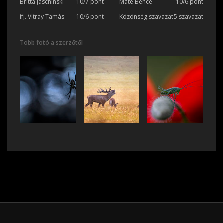
Britta Jaschinski
10/7 pont
Máté Bence
10/6 pont
ifj. Vitray Tamás
10/6 pont
Közönség szavazat
5 szavazat
Több fotó a szerzőtől