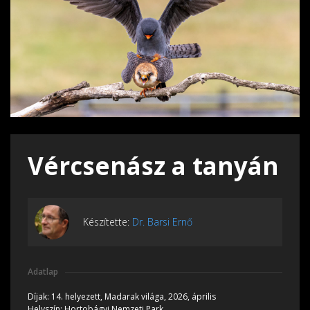
Vércsenász a tanyán
Készítette:
Dr. Barsi Ernő
Adatlap
Díjak:
14. helyezett, Madarak világa, 2026, április
Helyszín:
Hortobágyi Nemzeti Park