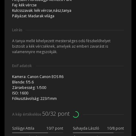
Faj:
kék vércse
Kulcsszavak:
kék vércse,nász,tanya
Pályázat:
Madarak világa
Leírás
A tanya mellé kihelyezett mesterséges odú fészkelőhelyet
biztosít a kék vércséknek, amelyek az emberi zavarást is
valamennyire megszokják.
Exif adatok
Kamera:
Canon Canon EOS R6
Blende:
f/5.6
Zársebesség:
1/500
ISO:
1600
Fókusztávolság:
223/1mm
50/32 pont
A kép értékelése
Szilágyi Attila
10/7 pont
Suhayda László
10/8 pont