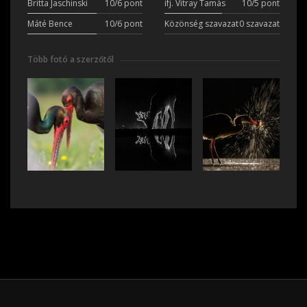
Britta Jaschinski
10/6 pont
ifj. Vitray Tamás
10/5 pont
Máté Bence
10/6 pont
Közönség szavazat
0 szavazat
Több fotó a szerzőtől