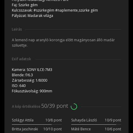
Faj:
Szürke gém
Kulcsszavak:
#szürkegém #naplemente,szürke gém
Pályázat:
Madarak világa
Leírás
A lemenő nap aranyló korongja előtt magányosan álló madár
sziluettje.
Exif adatok
Kamera:
SONY ILCE-7M3
Blende:
f/6.3
Zársebesség:
1/8000
ISO:
640
Fókusztávolság:
900mm
50/39 pont
A kép értékelése
Szilágyi Attila
10/8 pont
Suhayda László
10/9 pont
Britta Jaschinski
10/10 pont
Máté Bence
10/6 pont