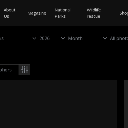
About
National
Wildlife
Magazine
Sho
Us
Parks
rescue
phers