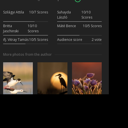
Szilágyi Attila
10/7 Scores
Suhayda
10/10
László
Scores
Britta
10/10
Máté Bence
10/5 Scores
Jaschinski
Scores
ifj. Vitray Tamás
10/5 Scores
Audience score
2 vote
More photos from the author