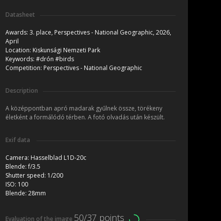
Datasheet
Awards:
3. place, Perspectives - National Geographic, 2026,
April
Location:
Kiskunsági Nemzeti Park
Keywords:
#drón #birds
Competition:
Perspectives - National Geographic
Description
A középpontban apró madarak gyűlnek össze, törékeny
életként a formálódó térben. A fotó olvadás után készült.
Exif data
Camera:
Hasselblad L1D-20c
Blende:
f/3.5
Shutter speed:
1/200
ISO:
100
Blende:
28mm
50/37 points
Evaluation of the image