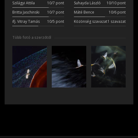
Szilágyi Attila
10/7 pont
Suhayda László
10/10 pont
Britta Jaschinski
10/7 pont
Máté Bence
10/6 pont
ifj. Vitray Tamás
10/5 pont
Közönség szavazat
1 szavazat
Több fotó a szerzőtől