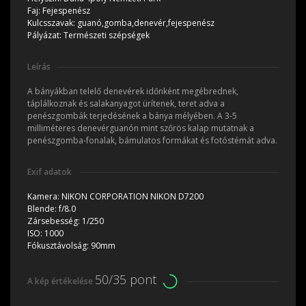
Faj:
Fejespenész
Kulcsszavak:
guanó,gomba,denevér,fejespenész
Pályázat:
Természeti szépségek
Leírás
A bányákban telelő denevérek időnként megébrednek,
táplálkoznak és salakanyagot ürítenek, teret adva a
penészgombák terjedésének a bánya mélyében. A 3-5
milliméteres denevérguanón mint szőrös kalap mutatnak a
penészgomba-fonalak, bámulatos formákat és fotóstémát adva.
Exif adatok
Kamera:
NIKON CORPORATION NIKON D7200
Blende:
f/8.0
Zársebesség:
1/250
ISO:
1000
Fókusztávolság:
90mm
50/35 pont
A kép értékelése