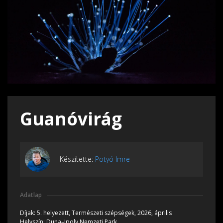
Guanóvirág
Készítette:
Potyó Imre
Adatlap
Díjak:
5. helyezett, Természeti szépségek, 2026, április
Helyszín:
Duna–Ipoly Nemzeti Park