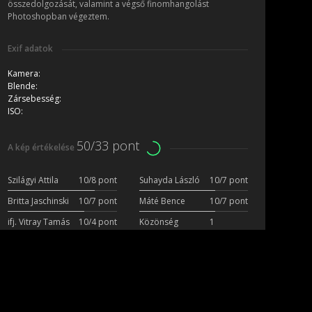
összedolgozását, valamint a végső finomhangolást
Photoshopban végeztem.
Exif adatok
Kamera:
Blende:
Zársebesség:
ISO:
50/33 pont
A kép értékelése
Szilágyi Attila
10/8 pont
Suhayda László
10/7 pont
Britta Jaschinski
10/7 pont
Máté Bence
10/7 pont
ifj. Vitray Tamás
10/4 pont
Közönség
1
szavazat
szavazat
Több fotó a szerzőtől