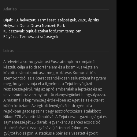
Adatlap
Díjak:
13. helyezett, Természeti szépségek, 2026, április
Helyszín:
Duna–Dráva Nemzeti Park
Kulcsszavak:
tejút,éjszakai fotó,rom,templom
Pályázat:
Természeti szépségek
Leírás
A felvétel a somogyvámosi Pusztatemplom romjainál
készült, célja a földi történelem és a kozmikus végtelen
közötti drámai kontraszt megörökítése. Kompozíciós
szempontból az előteret szándékosan sziluettként hagytam
meg, hogy ne vonja el a figyelmet a Tejút lenyűgöző
részletességéről, míg az apró emberalak a léptéket és az
univerzumhoz viszonyított törékenységünket hangsúlyozza.
A maximális képminőség érdekében az eget és az előteret
külön fotóztam. Az égbolt lenyűgöző, hidrogén-alfa
régiókban gazdag színeit egy asztrofotózásra átalakított
Nikon Z7II váz tette láthatóvá. A Tejút részletgazdagságát és
zajmentességét 25 darab, egyenként 3 perces expozíció
stackelésével (összegzésével) értem el, 24mm-es
gyújtótávolságon. A statikus előtér és a vezetett égbolt