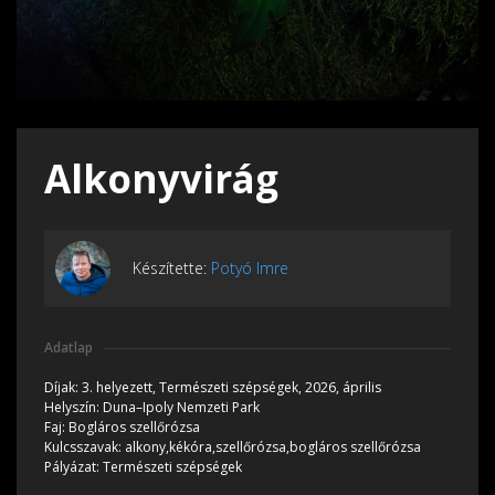
Alkonyvirág
Készítette:
Potyó Imre
Adatlap
Díjak:
3. helyezett, Természeti szépségek, 2026, április
Helyszín:
Duna–Ipoly Nemzeti Park
Faj:
Bogláros szellőrózsa
Kulcsszavak:
alkony,kékóra,szellőrózsa,bogláros szellőrózsa
Pályázat:
Természeti szépségek