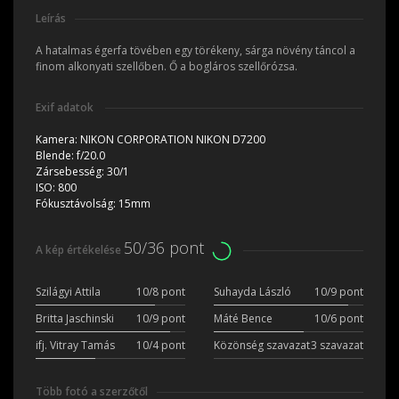
Leírás
A hatalmas égerfa tövében egy törékeny, sárga növény táncol a
finom alkonyati szellőben. Ő a bogláros szellőrózsa.
Exif adatok
Kamera:
NIKON CORPORATION NIKON D7200
Blende:
f/20.0
Zársebesség:
30/1
ISO:
800
Fókusztávolság:
15mm
50/36 pont
A kép értékelése
Szilágyi Attila
10/8 pont
Suhayda László
10/9 pont
Britta Jaschinski
10/9 pont
Máté Bence
10/6 pont
ifj. Vitray Tamás
10/4 pont
Közönség szavazat
3 szavazat
Több fotó a szerzőtől