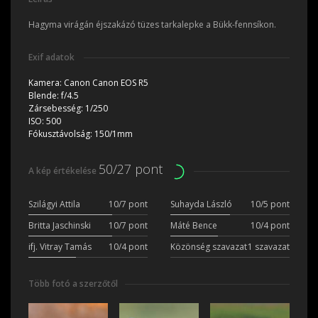
Hagyma virágán éjszakázó tüzes tarkalepke a Bükk-fennsíkon.
Exif adatok
Kamera:
Canon Canon EOS R5
Blende:
f/4.5
Zársebesség:
1/250
ISO:
500
Fókusztávolság:
150/1mm
50/27 pont
A kép értékelése
Szilágyi Attila
10/7 pont
Suhayda László
10/5 pont
Britta Jaschinski
10/7 pont
Máté Bence
10/4 pont
ifj. Vitray Tamás
10/4 pont
Közönség szavazat
1 szavazat
Több fotó a szerzőtől