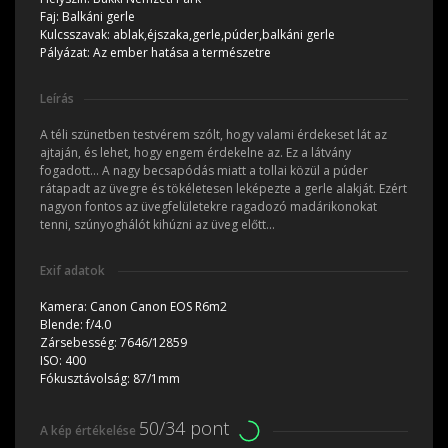
Faj:
Balkáni gerle
Kulcsszavak:
ablak,éjszaka,gerle,púder,balkáni gerle
Pályázat:
Az ember hatása a természetre
Leírás
A téli szünetben testvérem szólt, hogy valami érdekeset lát az
ajtaján, és lehet, hogy engem érdekelne az. Ez a látvány
fogadott... A nagy becsapódás miatt a tollai közül a púder
rátapadt az üvegre és tökéletesen leképezte a gerle alakját. Ezért
nagyon fontos az üvegfelületekre ragadozó madárikonokat
tenni, szúnyoghálót kihúzni az üveg előtt...
Exif adatok
Kamera:
Canon Canon EOS R6m2
Blende:
f/4.0
Zársebesség:
7646/12859
ISO:
400
Fókusztávolság:
87/1mm
50/34 pont
A kép értékelése