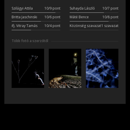
Szilágyi Attila
10/9 pont
Suhayda László
10/7 pont
Britta Jaschinski
10/6 pont
Máté Bence
10/8 pont
ifj. Vitray Tamás
10/4 pont
Közönség szavazat
1 szavazat
Több fotó a szerzőtől