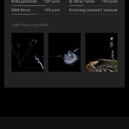
Britta Jaschinski
10/7 pont
ifj. Vitray Tamás
10/3 pont
Máté Bence
10/5 pont
Közönség szavazat
1 szavazat
Több fotó a szerzőtől