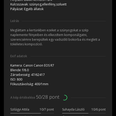
Kulcsszavak:
szúnyog,ellenfény,sziluett
Pályázat:
Egyéb állatok
Leírás
Megláttam a kertünkben ezeket a szúnyogokat a szép
naplemente fényeiben és elkezdtem komponálgatni,
szerencsémre berepültek egy vadszőlő bokorba és meglett a
tökéletes kompozíció.
Exif adatok
Kamera:
Canon Canon EOS R7
Blende:
f/8.0
Zársebesség:
47/62417
ISO:
800
Fókusztávolság:
400/1mm
50/28 pont
A kép értékelése
Szilágyi Attila
10/7 pont
Suhayda László
10/6 pont