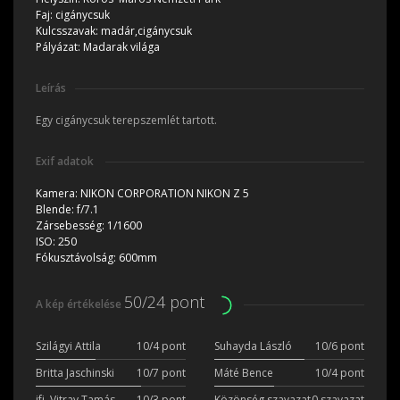
Faj:
cigánycsuk
Kulcsszavak:
madár,cigánycsuk
Pályázat:
Madarak világa
Leírás
Egy cigánycsuk terepszemlét tartott.
Exif adatok
Kamera:
NIKON CORPORATION NIKON Z 5
Blende:
f/7.1
Zársebesség:
1/1600
ISO:
250
Fókusztávolság:
600mm
50/24 pont
A kép értékelése
Szilágyi Attila
10/4 pont
Suhayda László
10/6 pont
Britta Jaschinski
10/7 pont
Máté Bence
10/4 pont
ifj. Vitray Tamás
10/3 pont
Közönség szavazat
0 szavazat