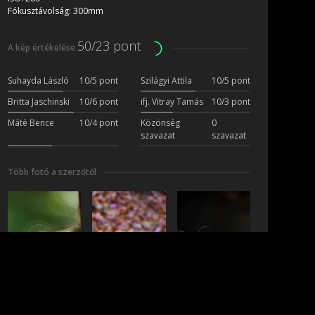
Fókusztávolság:
300mm
50/23 pont
A kép értékelése
Suhayda László
10/5 pont
Szilágyi Attila
10/5 pont
Britta Jaschinski
10/6 pont
ifj. Vitray Tamás
10/3 pont
Máté Bence
10/4 pont
Közönség
0
szavazat
szavazat
Több fotó a szerzőtől