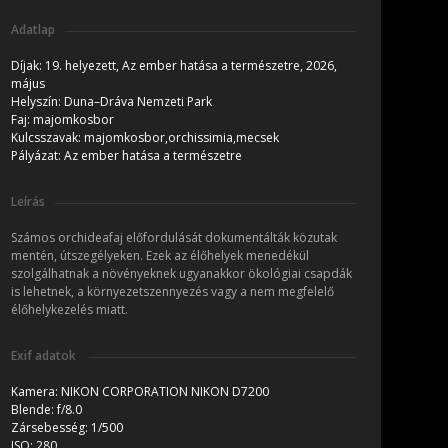
Adatlap
Díjak:
19. helyezett, Az ember hatása a természetre, 2026,
május
Helyszín:
Duna–Dráva Nemzeti Park
Faj:
majomkosbor
Kulcsszavak:
majomkosbor,orchissimia,mecsek
Pályázat:
Az ember hatása a természetre
Leírás
Számos orchideafaj előfordulását dokumentálták közutak
mentén, útszegélyeken. Ezek az élőhelyek menedékül
szolgálhatnak a növényeknek ugyanakkor ökológiai csapdák
is lehetnek, a környezetszennyezés vagy a nem megfelelő
élőhelykezelés miatt.
Exif adatok
Kamera:
NIKON CORPORATION NIKON D7200
Blende:
f/8.0
Zársebesség:
1/500
ISO:
280