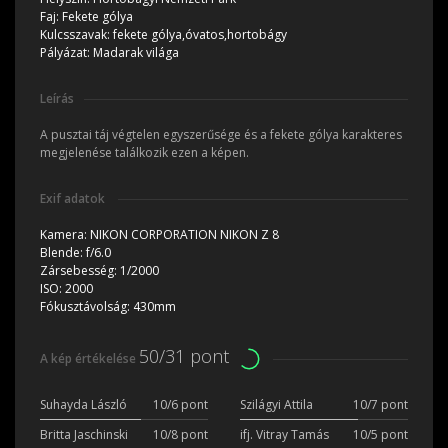
Faj:
Fekete gólya
Kulcsszavak:
fekete gólya,óvatos,hortobágy
Pályázat:
Madarak világa
Leírás
A pusztai táj végtelen egyszerűsége és a fekete gólya karakteres
megjelenése találkozik ezen a képen.
Exif adatok
Kamera:
NIKON CORPORATION NIKON Z 8
Blende:
f/6.0
Zársebesség:
1/2000
ISO:
2000
Fókusztávolság:
430mm
50/31 pont
A kép értékelése
Suhayda László
10/6 pont
Szilágyi Attila
10/7 pont
Britta Jaschinski
10/8 pont
ifj. Vitray Tamás
10/5 pont