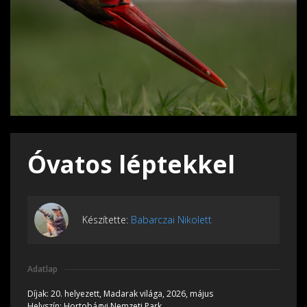
Óvatos léptekkel
Készítette:
Babarczai Nikolett
Adatlap
Díjak:
20. helyezett, Madarak világa, 2026, május
Helyszín:
Hortobágyi Nemzeti Park