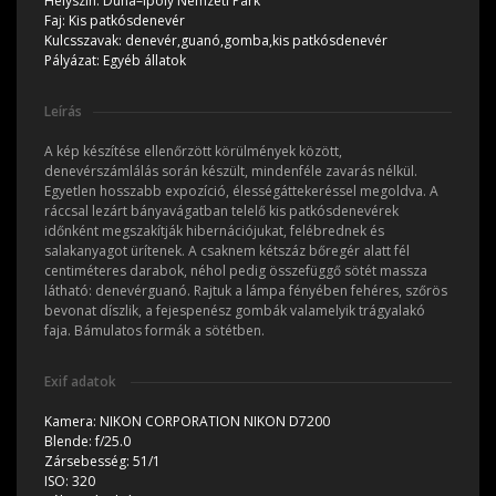
Helyszín:
Duna–Ipoly Nemzeti Park
Faj:
Kis patkósdenevér
Kulcsszavak:
denevér,guanó,gomba,kis patkósdenevér
Pályázat:
Egyéb állatok
Leírás
A kép készítése ellenőrzött körülmények között,
denevérszámlálás során készült, mindenféle zavarás nélkül.
Egyetlen hosszabb expozíció, élességáttekeréssel megoldva. A
ráccsal lezárt bányavágatban telelő kis patkósdenevérek
időnként megszakítják hibernációjukat, felébrednek és
salakanyagot ürítenek. A csaknem kétszáz bőregér alatt fél
centiméteres darabok, néhol pedig összefüggő sötét massza
látható: denevérguanó. Rajtuk a lámpa fényében fehéres, szőrös
bevonat díszlik, a fejespenész gombák valamelyik trágyalakó
faja. Bámulatos formák a sötétben.
Exif adatok
Kamera:
NIKON CORPORATION NIKON D7200
Blende:
f/25.0
Zársebesség:
51/1
ISO:
320