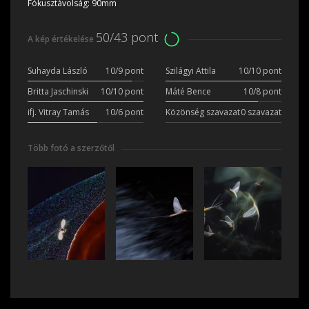
Fókusztávolság:
90mm
50/43 pont
A kép értékelése
Suhayda László
10/9 pont
Szilágyi Attila
10/10 pont
Britta Jaschinski
10/10 pont
Máté Bence
10/8 pont
ifj. Vitray Tamás
10/6 pont
Közönség szavazat
0 szavazat
Több fotó a szerzőtől