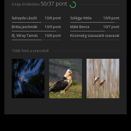
50/37 pont
A kép értékelése
Suhayda László
10/6 pont
Szilágyi Attila
10/9 pont
Britta Jaschinski
10/9 pont
Máté Bence
10/7 pont
ifj. Vitray Tamás
10/6 pont
Közönség szavazat
6 szavazat
Több fotó a szerzőtől