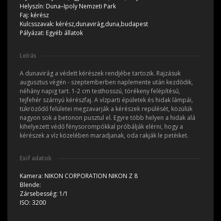
Helyszín:
Duna–Ipoly Nemzeti Park
Faj:
kérész
Kulcsszavak:
kérész,dunavirág,duna,budapest
Pályázat:
Egyéb állatok
Leírás
A dunavirág a védett kérészek rendjébe tartozik. Rajzásuk
augusztus végén - szeptemberben naplemente után kezdődik,
néhány napig tart. 1-2 cm testhosszú, törékeny felépítésű,
tejfehér szárnyú kérészfaj. A vízparti épületek és hidak lámpái,
tükröződő felületei megzavarják a kérészek repülését, közülük
nagyon sok a betonon pusztul el. Egyre több helyen a hidak alá
kihelyezett védő fénysorompókkal próbálják elérni, hogy a
kérészek a víz közelében maradjanak, oda rakják le petéiket.
Exif adatok
Kamera:
NIKON CORPORATION NIKON Z 8
Blende:
Zársebesség:
1/1
ISO:
3200