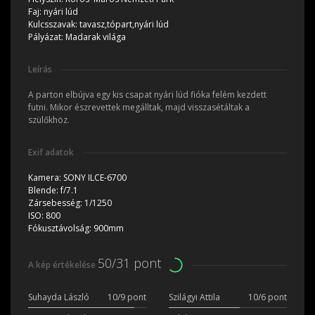
Faj:
nyári lúd
Kulcsszavak:
tavasz,tópart,nyári lúd
Pályázat:
Madarak világa
Leírás
A parton elbújva egy kis csapat nyári lúd fióka felém kezdett
futni. Mikor észrevettek megálltak, majd visszasétáltak a
szülőkhöz.
Exif adatok
Kamera:
SONY ILCE-6700
Blende:
f/7.1
Zársebesség:
1/1250
ISO:
800
Fókusztávolság:
900mm
50/31 pont
A kép értékelése
Suhayda László
10/9 pont
Szilágyi Attila
10/6 pont