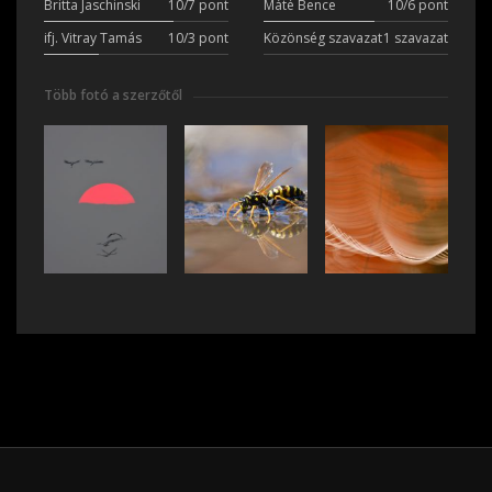
Britta Jaschinski
10/7 pont
Máté Bence
10/6 pont
ifj. Vitray Tamás
10/3 pont
Közönség szavazat
1 szavazat
Több fotó a szerzőtől