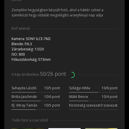
Zempléni hegységben készült fotó, ahol a háttér színet a
szemközti hegy oldalát megvilágító aranyfényú nap adja
Exif adatok
Kamera:
SONY ILCE-7M2
Blende:
f/6.3
Zársebesség:
1/320
ISO:
800
Fókusztávolság:
573mm
50/26 pont
A kép értékelése
Suhayda László
10/5 pont
Szilágyi Attila
10/6 pont
Britta Jaschinski
10/6 pont
Máté Bence
10/4 pont
ifj. Vitray Tamás
10/5 pont
Közönség szavazat
0 szavazat
Több fotó a szerzőtől