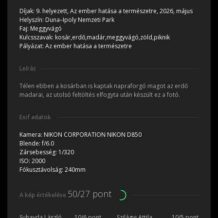
Díjak:
9. helyezett, Az ember hatása a természetre, 2026, május
Helyszín:
Duna–Ipoly Nemzeti Park
Faj:
Meggyvágó
Kulcsszavak:
kosár,erdő,madár,meggyvágó,zöld,piknik
Pályázat:
Az ember hatása a természetre
Leírás
Télen ebben a kosárban is kaptak napraforgó magot az erdő
madarai, az utolsó feltöltés elfogyta után készült ez a fotó.
Exif adatok
Kamera:
NIKON CORPORATION NIKON D850
Blende:
f/6.0
Zársebesség:
1/320
ISO:
2000
Fókusztávolság:
240mm
50/27 pont
A kép értékelése
Suhayda László
10/6 pont
Szilágyi Attila
10/5 pont