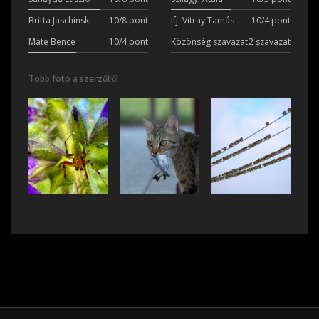
Britta Jaschinski
10/8 pont
ifj. Vitray Tamás
10/4 pont
Máté Bence
10/4 pont
Közönség szavazat
2 szavazat
Több fotó a szerzőtől