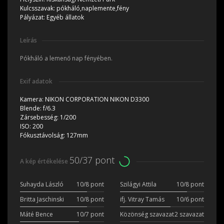
Kulcsszavak:
pókháló,naplemente,fény
Pályázat:
Egyéb állatok
Leírás
Pókháló a lemenő nap fényében.
Exif adatok
Kamera:
NIKON CORPORATION NIKON D3300
Blende:
f/6.3
Zársebesség:
1/200
ISO:
200
Fókusztávolság:
127mm
50/37 pont
A kép értékelése
Suhayda László
10/8 pont
Szilágyi Attila
10/8 pont
Britta Jaschinski
10/8 pont
ifj. Vitray Tamás
10/6 pont
Máté Bence
10/7 pont
Közönség szavazat
2 szavazat