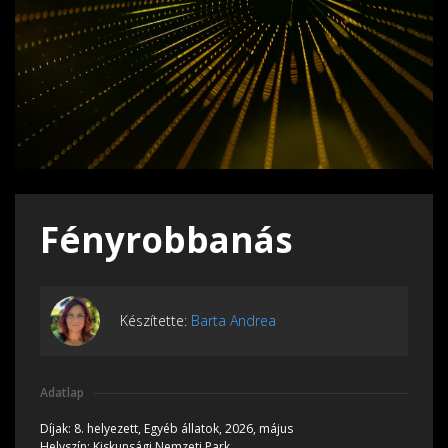
Fényrobbanás
Készítette:
Barta Andrea
Adatlap
Díjak:
8. helyezett, Egyéb állatok, 2026, május
Helyszín:
Kiskunsági Nemzeti Park