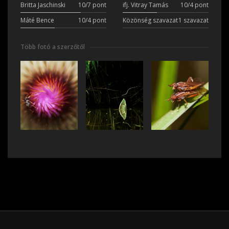
Britta Jaschinski
10/7 pont
ifj. Vitray Tamás
10/4 pont
Máté Bence
10/4 pont
Közönség szavazat
1 szavazat
Több fotó a szerzőtől