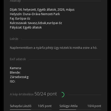
Adatlap
Díjak:
56. helyezett, Egyéb állatok, 2026, május
Helyszín:
Duna–Dráva Nemzeti Park
Faj:
Európai őz
Kulcsszavak:
tavasz,őzbak,európai őz
Pályázat:
Egyéb állatok
Leírás
Naplementében a nyárfa pihéji úgy néztek ki mintha esne a hó.
Exif adatok
Kamera:
Blende:
Zársebesség:
ISO:
50/24 pont
A kép értékelése
Suhayda László
10/5 pont
Szilágyi Attila
10/4 pont