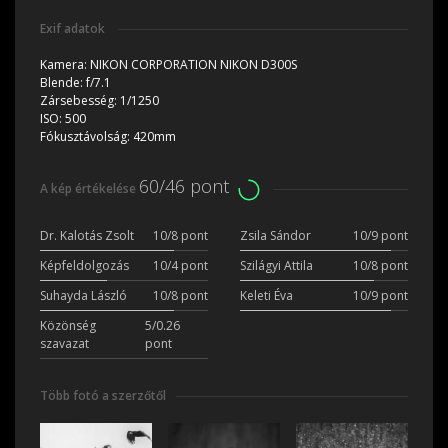
Exif adatok
Kamera:
NIKON CORPORATION NIKON D300S
Blende:
f/7.1
Zársebesség:
1/1250
ISO:
500
Fókusztávolság:
420mm
60/46 pont
A kép értékelése
Dr. Kalotás Zsolt
10/8 pont
Zsila Sándor
10/9 pont
Képfeldolgozás
10/4 pont
Szilágyi Attila
10/8 pont
Suhayda László
10/8 pont
Keleti Éva
10/9 pont
Közönség
5/0.26
szavazat
pont
Több fotó a szerzőtől