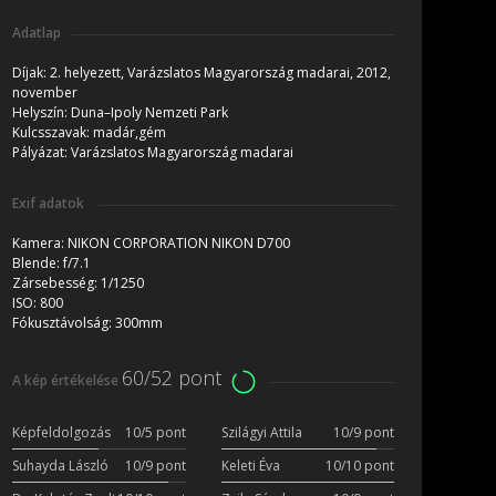
Adatlap
Díjak:
2. helyezett, Varázslatos Magyarország madarai, 2012,
november
Helyszín:
Duna–Ipoly Nemzeti Park
Kulcsszavak:
madár,gém
Pályázat:
Varázslatos Magyarország madarai
Exif adatok
Kamera:
NIKON CORPORATION NIKON D700
Blende:
f/7.1
Zársebesség:
1/1250
ISO:
800
Fókusztávolság:
300mm
60/52 pont
A kép értékelése
Képfeldolgozás
10/5 pont
Szilágyi Attila
10/9 pont
Suhayda László
10/9 pont
Keleti Éva
10/10 pont