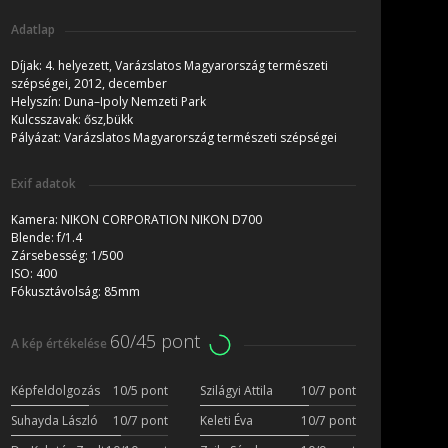
Adatlap
Díjak:
4. helyezett, Varázslatos Magyarország természeti
szépségei, 2012, december
Helyszín:
Duna–Ipoly Nemzeti Park
Kulcsszavak:
ősz,bükk
Pályázat:
Varázslatos Magyarország természeti szépségei
Exif adatok
Kamera:
NIKON CORPORATION NIKON D700
Blende:
f/1.4
Zársebesség:
1/500
ISO:
400
Fókusztávolság:
85mm
60/45 pont
A kép értékelése
Képfeldolgozás
10/5 pont
Szilágyi Attila
10/7 pont
Suhayda László
10/7 pont
Keleti Éva
10/7 pont