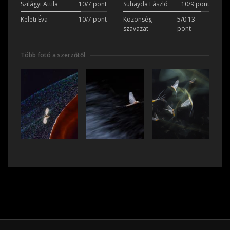
Szilágyi Attila
10/7 pont
Suhayda László
10/9 pont
Keleti Éva
10/7 pont
Közönség
5/0.13
szavazat
pont
Több fotó a szerzőtől