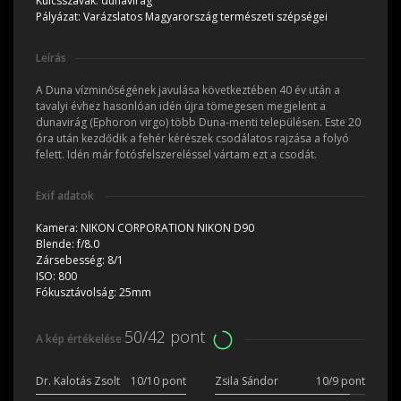
Kulcsszavak:
dunavirág
Pályázat:
Varázslatos Magyarország természeti szépségei
Leírás
A Duna vízminőségének javulása következtében 40 év után a
tavalyi évhez hasonlóan idén újra tömegesen megjelent a
dunavirág (Ephoron virgo) több Duna-menti településen. Este 20
óra után kezdődik a fehér kérészek csodálatos rajzása a folyó
felett. Idén már fotósfelszereléssel vártam ezt a csodát.
Exif adatok
Kamera:
NIKON CORPORATION NIKON D90
Blende:
f/8.0
Zársebesség:
8/1
ISO:
800
Fókusztávolság:
25mm
50/42 pont
A kép értékelése
Dr. Kalotás Zsolt
10/10 pont
Zsila Sándor
10/9 pont