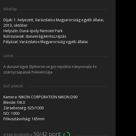
Adatlap
Díjak:
1. helyezett, Varázslatos Magyarország egyéb állatai,
2013, október
Helyszín:
Duna–Ipoly Nemzeti Park
Kulcsszavak:
dunavirág,kérész,rajzás
Pályázat:
Varázslatos Magyarország egyéb állatai
Leírás
A dunavirágok (Ephoron virgo) repülési irányvonala és
szárnycsapásuk frekvenciája.
Exif adatok
Kamera:
NIKON CORPORATION NIKON D90
Blende:
f/8.0
Zársebesség:
625/1000
ISO:
1000
Fókusztávolság:
165mm
50/42 pont
A kép értékelése