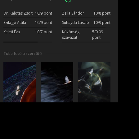
Dr. Kalotás Zsolt
10/9 pont
Zsila Sándor
10/8 pont
Szilágyi Attila
10/9 pont
Suhayda László
10/9 pont
Keleti Éva
10/7 pont
Közönség
5/0.09
szavazat
pont
Több fotó a szerzőtől