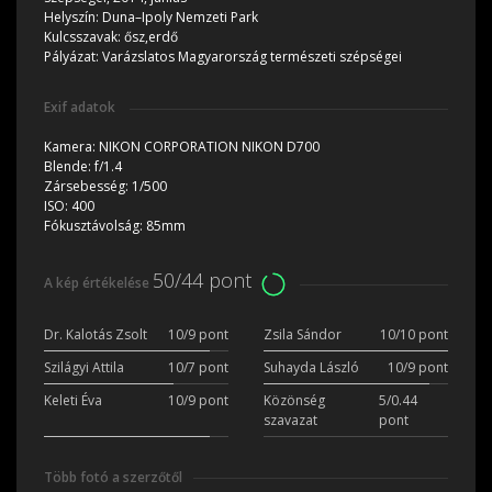
Helyszín:
Duna–Ipoly Nemzeti Park
Kulcsszavak:
ősz,erdő
Pályázat:
Varázslatos Magyarország természeti szépségei
Exif adatok
Kamera:
NIKON CORPORATION NIKON D700
Blende:
f/1.4
Zársebesség:
1/500
ISO:
400
Fókusztávolság:
85mm
50/44 pont
A kép értékelése
Dr. Kalotás Zsolt
10/9 pont
Zsila Sándor
10/10 pont
Szilágyi Attila
10/7 pont
Suhayda László
10/9 pont
Keleti Éva
10/9 pont
Közönség
5/0.44
szavazat
pont
Több fotó a szerzőtől