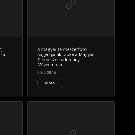
g
A magyar természetfotó
ósa
nagydíjának tablói a Magyar
Természettudományi
Múzeumban
2025.09.16
More