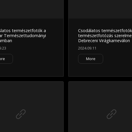
slatos természetfotók a
Csodálatos természetfotók
r Természettudományi
természetfotózás szerelme
umban
Debreceni Virágkarneválon
9.23
2024.09.11
ore
More