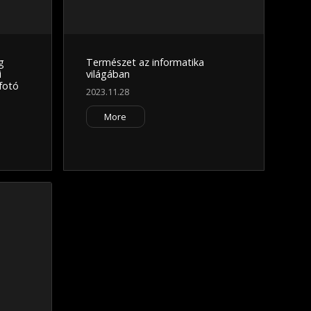
g
Természet az informatika
i
világában
fotó
2023.11.28
More