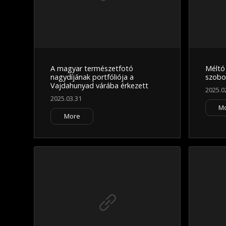
A magyar természetfotó
Méltó
nagydíjának portfóliója a
szobo
Vajdahunyad várába érkezett
2025.0
2025.03.31
M
More