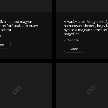
ák a legjobb magyar
A Varázslatos Magyarorszá
szetfotósnak járó Arany
hamarosan kihirdeti, hogy k
szobrot
nyerte A magyar természet
nagydíját
4.06
2024.02.26
ore
More