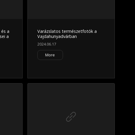
 és a
Varázslatos természetfotók a
sei a
Vajdahunyadvárban
2024.06.17
More