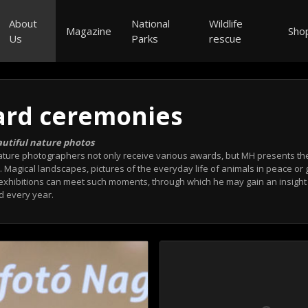
About
National
Wildlife
Magazine
Sho
Us
Parks
rescue
ard ceremonies
autiful nature photos
ature photographers not only receive various awards, but MH presents the 
y. Magical landscapes, pictures of the everyday life of animals in peace or 
H exhibitions can meet such moments, through which he may gain an insight 
d every year.