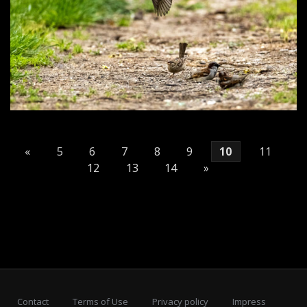
«
5
6
7
8
9
10
11
12
13
14
»
Contact
Terms of Use
Privacy policy
Impress