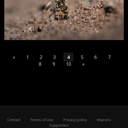
«
1
2
3
4
5
6
7
8
9
10
»
Contact
Terms of Use
Privacy policy
Impress
Supporters