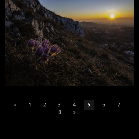
«
1
2
3
4
5
6
7
8
»