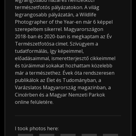
legrangosabb hazai és nemzetközi
természetfotós pályázatokon. A világ
legrangosabb pályázatán, a Wildlife
Photographer of the Year-en már 6 képpel
szerepeltem sikerrel. Magyarországon
2018-ban és 2020-ban is megkaptam az Év
Természetfotósa címet. Szívügyem a
tudatformálás, így képeimmel,
előadásaimmal, ismeretterjesztő cikkeimmel
és túráimmal sokakat hozhattam közelebb
már a természethez. Évek óta rendszeresen
publikálok az Élet és Tudományban, a
Varázslatos Magyarország magazinban, a
Cincérben és a Magyar Nemzeti Parkok
online felületére.
I took photos here: