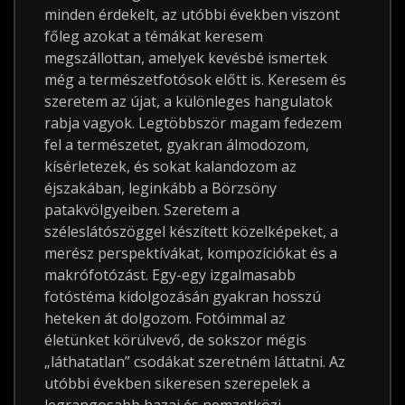
minden érdekelt, az utóbbi években viszont
főleg azokat a témákat keresem
megszállottan, amelyek kevésbé ismertek
még a természetfotósok előtt is. Keresem és
szeretem az újat, a különleges hangulatok
rabja vagyok. Legtöbbször magam fedezem
fel a természetet, gyakran álmodozom,
kísérletezek, és sokat kalandozom az
éjszakában, leginkább a Börzsöny
patakvölgyeiben. Szeretem a
széleslátószöggel készített közelképeket, a
merész perspektívákat, kompozíciókat és a
makrófotózást. Egy-egy izgalmasabb
fotóstéma kidolgozásán gyakran hosszú
heteken át dolgozom. Fotóimmal az
életünket körülvevő, de sokszor mégis
„láthatatlan” csodákat szeretném láttatni. Az
utóbbi években sikeresen szerepelek a