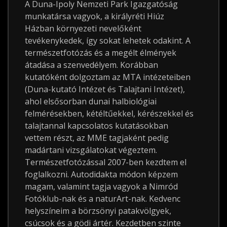
A Duna-Ipoly Nemzeti Park Igazgatóság
munkatársa vagyok, a királyréti Hiúz
Házban környezeti nevelőként
tevékenykedek, így sokat lehetek odakint. A
természetfotózás és a megélt élmények
átadása a szenvedélyem. Korábban
kutatóként dolgoztam az MTA intézeteiben
(Duna-kutató Intézet és Talajtani Intézet),
ahol elsősorban dunai halbiológiai
felmérésekben, kétéltűekkel, kérészekkel és
talajtannal kapcsolatos kutatásokban
vettem részt, az MME tagjaként pedig
madártani vizsgálatokat végeztem.
Természetfotózással 2007-ben kezdtem el
foglalkozni. Autodidakta módon képzem
magam, valamint tagja vagyok a Nimród
Fotóklub-nak és a naturArt-nak. Kedvenc
helyszíneim a börzsönyi patakvölgyek,
csúcsok és a gödi ártér. Kezdetben szinte