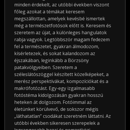
minden érdekelt, az utóbbi években viszont
főleg azokat a témákat keresem
megszállottan, amelyek kevésbé ismertek
még a természetfotósok előtt is. Keresem és
szeretem az újat, a különleges hangulatok
rabja vagyok. Legtöbbször magam fedezem
fel a természetet, gyakran álmodozom,
kísérletezek, és sokat kalandozom az
éjszakában, leginkább a Börzsöny
patakvölgyeiben. Szeretem a
széleslátószöggel készített közelképeket, a
merész perspektívákat, kompozíciókat és a
makrófotózást. Egy-egy izgalmasabb
fotóstéma kidolgozásán gyakran hosszú
heteken át dolgozom. Fotóimmal az
életünket körülvevő, de sokszor mégis
„láthatatlan” csodákat szeretném láttatni. Az
utóbbi években sikeresen szerepelek a