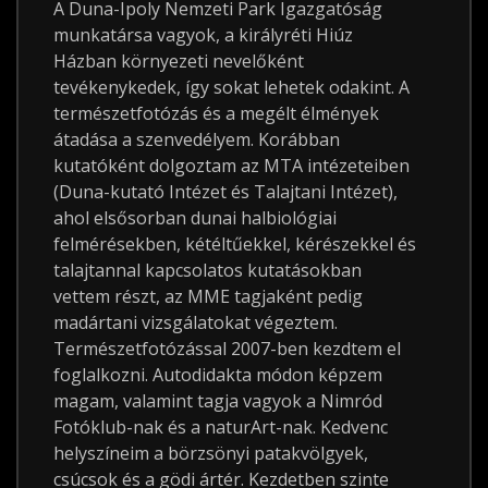
A Duna-Ipoly Nemzeti Park Igazgatóság
munkatársa vagyok, a királyréti Hiúz
Házban környezeti nevelőként
tevékenykedek, így sokat lehetek odakint. A
természetfotózás és a megélt élmények
átadása a szenvedélyem. Korábban
kutatóként dolgoztam az MTA intézeteiben
(Duna-kutató Intézet és Talajtani Intézet),
ahol elsősorban dunai halbiológiai
felmérésekben, kétéltűekkel, kérészekkel és
talajtannal kapcsolatos kutatásokban
vettem részt, az MME tagjaként pedig
madártani vizsgálatokat végeztem.
Természetfotózással 2007-ben kezdtem el
foglalkozni. Autodidakta módon képzem
magam, valamint tagja vagyok a Nimród
Fotóklub-nak és a naturArt-nak. Kedvenc
helyszíneim a börzsönyi patakvölgyek,
csúcsok és a gödi ártér. Kezdetben szinte