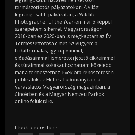
legrangosabb hazai és nemzetközi
természetfotós pályázatokon. A világ
legrangosabb pályázatán, a Wildlife
Photographer of the Year-en már 6 képpel
szerepeltem sikerrel. Magyarországon
2018-ban és 2020-ban is megkaptam az Év
Természetfotósa címet. Szívügyem a
tudatformálás, így képeimmel,
előadásaimmal, ismeretterjesztő cikkeimmel
és túráimmal sokakat hozhattam közelebb
már a természethez. Évek óta rendszeresen
publikálok az Élet és Tudományban, a
Varázslatos Magyarország magazinban, a
Cincérben és a Magyar Nemzeti Parkok
online felületére.
I took photos here: