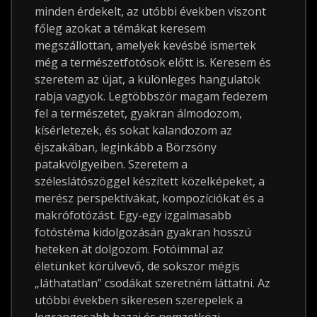
minden érdekelt, az utóbbi években viszont
főleg azokat a témákat keresem
megszállottan, amelyek kevésbé ismertek
még a természetfotósok előtt is. Keresem és
szeretem az újat, a különleges hangulatok
rabja vagyok. Legtöbbször magam fedezem
fel a természetet, gyakran álmodozom,
kísérletezek, és sokat kalandozom az
éjszakában, leginkább a Börzsöny
patakvölgyeiben. Szeretem a
széleslátószöggel készített közelképeket, a
merész perspektívákat, kompozíciókat és a
makrófotózást. Egy-egy izgalmasabb
fotóstéma kidolgozásán gyakran hosszú
heteken át dolgozom. Fotóimmal az
életünket körülvevő, de sokszor mégis
„láthatatlan” csodákat szeretném láttatni. Az
utóbbi években sikeresen szerepelek a