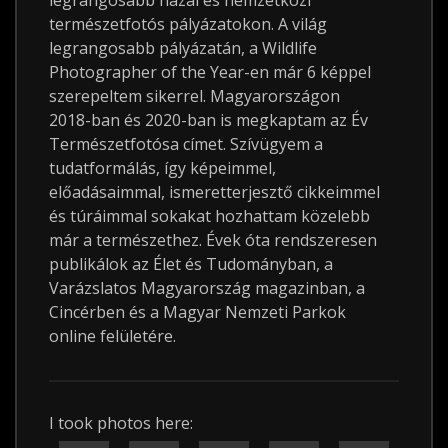
legrangosabb hazai és nemzetközi
természetfotós pályázatokon. A világ
legrangosabb pályázatán, a Wildlife
Photographer of the Year-en már 6 képpel
szerepeltem sikerrel. Magyarországon
2018-ban és 2020-ban is megkaptam az Év
Természetfotósa címet. Szívügyem a
tudatformálás, így képeimmel,
előadásaimmal, ismeretterjesztő cikkeimmel
és túráimmal sokakat hozhattam közelebb
már a természethez. Évek óta rendszeresen
publikálok az Élet és Tudományban, a
Varázslatos Magyarország magazinban, a
Cincérben és a Magyar Nemzeti Parkok
online felületére.
I took photos here: