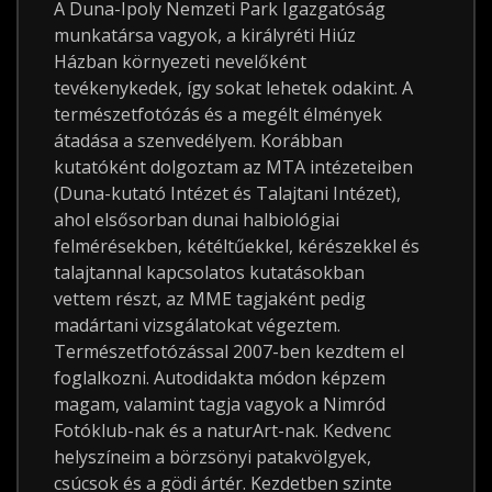
A Duna-Ipoly Nemzeti Park Igazgatóság
munkatársa vagyok, a királyréti Hiúz
Házban környezeti nevelőként
tevékenykedek, így sokat lehetek odakint. A
természetfotózás és a megélt élmények
átadása a szenvedélyem. Korábban
kutatóként dolgoztam az MTA intézeteiben
(Duna-kutató Intézet és Talajtani Intézet),
ahol elsősorban dunai halbiológiai
felmérésekben, kétéltűekkel, kérészekkel és
talajtannal kapcsolatos kutatásokban
vettem részt, az MME tagjaként pedig
madártani vizsgálatokat végeztem.
Természetfotózással 2007-ben kezdtem el
foglalkozni. Autodidakta módon képzem
magam, valamint tagja vagyok a Nimród
Fotóklub-nak és a naturArt-nak. Kedvenc
helyszíneim a börzsönyi patakvölgyek,
csúcsok és a gödi ártér. Kezdetben szinte