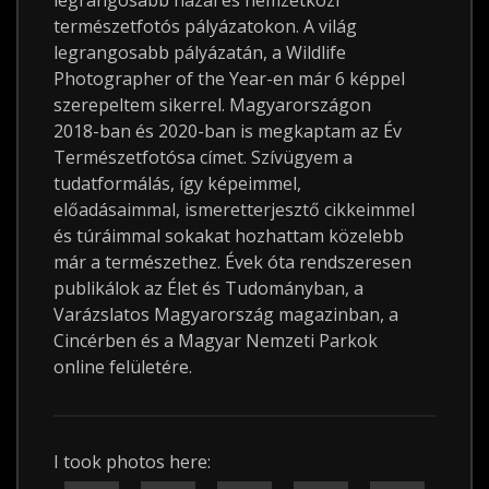
legrangosabb hazai és nemzetközi
természetfotós pályázatokon. A világ
legrangosabb pályázatán, a Wildlife
Photographer of the Year-en már 6 képpel
szerepeltem sikerrel. Magyarországon
2018-ban és 2020-ban is megkaptam az Év
Természetfotósa címet. Szívügyem a
tudatformálás, így képeimmel,
előadásaimmal, ismeretterjesztő cikkeimmel
és túráimmal sokakat hozhattam közelebb
már a természethez. Évek óta rendszeresen
publikálok az Élet és Tudományban, a
Varázslatos Magyarország magazinban, a
Cincérben és a Magyar Nemzeti Parkok
online felületére.
I took photos here: