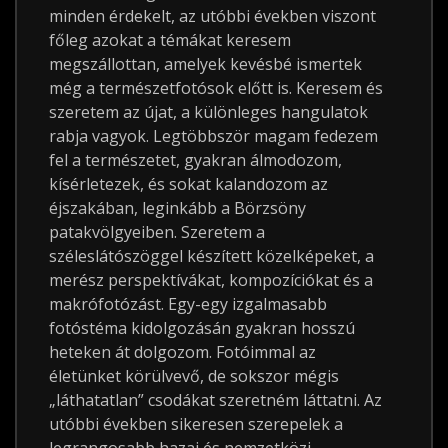
minden érdekelt, az utóbbi években viszont
főleg azokat a témákat keresem
megszállottan, amelyek kevésbé ismertek
még a természetfotósok előtt is. Keresem és
szeretem az újat, a különleges hangulatok
rabja vagyok. Legtöbbször magam fedezem
fel a természetet, gyakran álmodozom,
kísérletezek, és sokat kalandozom az
éjszakában, leginkább a Börzsöny
patakvölgyeiben. Szeretem a
széleslátószöggel készített közelképeket, a
merész perspektívákat, kompozíciókat és a
makrófotózást. Egy-egy izgalmasabb
fotóstéma kidolgozásán gyakran hosszú
heteken át dolgozom. Fotóimmal az
életünket körülvevő, de sokszor mégis
„láthatatlan” csodákat szeretném láttatni. Az
utóbbi években sikeresen szerepelek a