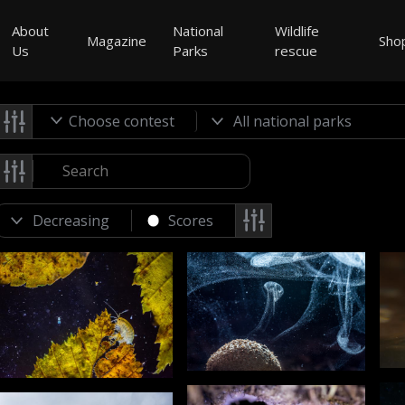
About
National
Wildlife
Magazine
Sho
Us
Parks
rescue
Choose contest
Scores