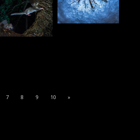
7
8
9
10
»