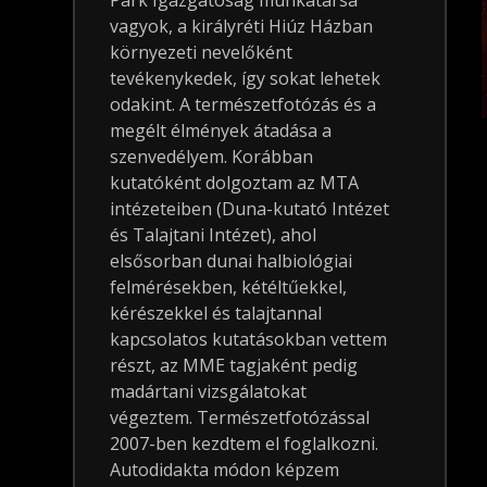
Park Igazgatóság munkatársa
vagyok, a királyréti Hiúz Házban
környezeti nevelőként
tevékenykedek, így sokat lehetek
odakint. A természetfotózás és a
megélt élmények átadása a
szenvedélyem. Korábban
kutatóként dolgoztam az MTA
intézeteiben (Duna-kutató Intézet
és Talajtani Intézet), ahol
elsősorban dunai halbiológiai
felmérésekben, kétéltűekkel,
kérészekkel és talajtannal
kapcsolatos kutatásokban vettem
részt, az MME tagjaként pedig
madártani vizsgálatokat
végeztem. Természetfotózással
2007-ben kezdtem el foglalkozni.
Autodidakta módon képzem